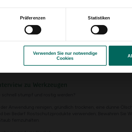
i-Rostsprays für langanhaltenden Schutz
Präferenzen
Statistiken
er Ihrer Werkzeuge. Wählen Sie einen trockenen, gut belüfte
en und keine Feuchtigkeit speichern.
nem Gestell
Verwenden Sie nur notwendige
A
Cookies
 Ledergehäusen
enfächer
Interview zu Werkzeugen
 schnell stumpf und rostig werden?
 der Anwendung reinigen, gründlich trocknen, eine dünne Ölsc
und bei Bedarf Rostschutzprodukte verwenden; Bewahren Sie W
Staub fernzuhalten.