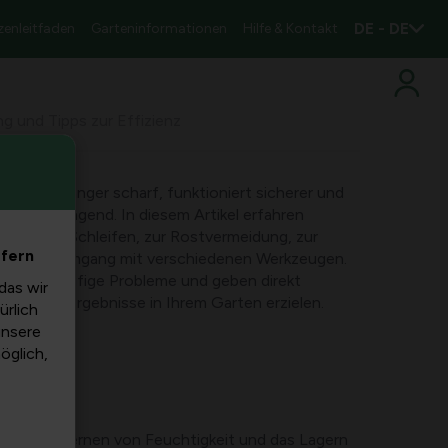
DE - DE
zenleitfaden
Garteninformationen
Hilfe & Kontakt
g und Tipps zur Effizienz
t bleibt länger scharf, funktioniert sicherer und
er anstrengend. In diesem Artikel erfahren
igung, zum Schleifen, zur Rostvermeidung, zur
efern
wussten Umgang mit verschiedenen Werkzeugen.
uns um häufige Probleme und geben direkt
das wir
chneller Ergebnisse in Ihrem Garten erzielen.
ürlich
unsere
möglich,
 das Entfernen von Feuchtigkeit und das Lagern