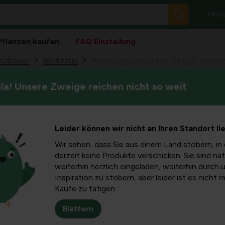
Pflan
Pflanzen kaufen
FAQ Einstellung
Kalender
Werkzeug
Werkzeuge im Garten: Pflege, Nutzun
a! Unsere Zweige reichen nicht so weit
Ein gut gepflegtes Gartengerä
Garten:
macht die Gartenarbeit wenig
praktische Schritte zur Rein
 und Tipps
Leider können wir nicht an Ihren Standort li
Lagerung und sicherheitsbe
Darüber hinaus kümmern wir 
Wir sehen, dass Sie aus einem Land stöbern, in 
anwendbare Tipps, damit Sie s
enz
derzeit keine Produkte verschicken. Sie sind nat
weiterhin herzlich eingeladen, weiterhin durch 
Inspiration zu stöbern, aber leider ist es nicht 
Käufe zu tätigen.
h ist
Blättern
l angenehmer und sicherer. Das Reinigen nach jedem Gebrauch,