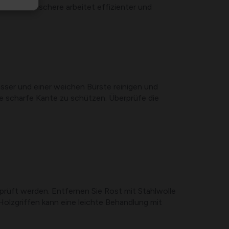
ine Gartenschere arbeitet effizienter und
er und einer weichen Bürste reinigen und
e scharfe Kante zu schützen. Überprüfe die
prüft werden. Entfernen Sie Rost mit Stahlwolle
Holzgriffen kann eine leichte Behandlung mit