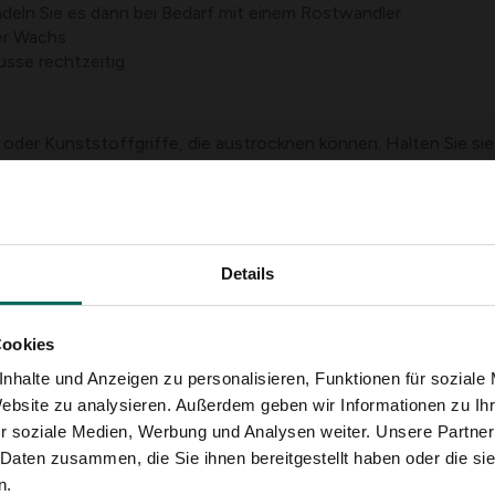
deln Sie es dann bei Bedarf mit einem Rostwandler
er Wachs
üsse rechtzeitig
oder Kunststoffgriffe, die austrocknen können. Halten Sie sie
erbindungen zwischen Blatt und Schaft und pflege sie, wenn mög
mmen
e und Erde
Details
sreichender Belüftung
Cookies
nd Bekämpfung
nhalte und Anzeigen zu personalisieren, Funktionen für soziale
geräten. Feuchtigkeit, Schmutz und Verschleiß tragen zur Korro
Website zu analysieren. Außerdem geben wir Informationen zu I
eblich verlängern.
r soziale Medien, Werbung und Analysen weiter. Unsere Partner
 Daten zusammen, die Sie ihnen bereitgestellt haben oder die s
chleifpapier und reinigen Sie dann
n.