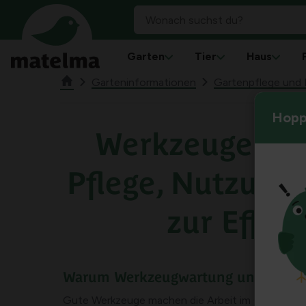
Garten
Tier
Haus
Garteninformationen
Gartenpflege und 
Hoppl
Werkzeuge im 
Pflege, Nutzung
zur Effizi
Warum Werkzeugwartung unerlässlic
Gute Werkzeuge machen die Arbeit im Garten vie