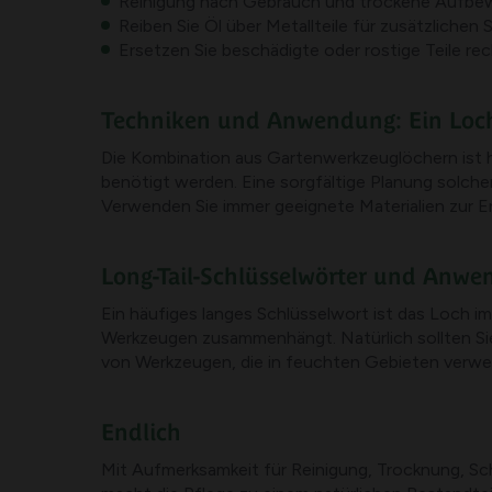
Reinigung nach Gebrauch und trockene Aufbewa
Reiben Sie Öl über Metallteile für zusätzlichen
Ersetzen Sie beschädigte oder rostige Teile rec
Techniken und Anwendung: Ein Loch
Die Kombination aus Gartenwerkzeuglöchern ist hä
benötigt werden. Eine sorgfältige Planung solch
Verwenden Sie immer geeignete Materialien zur E
Long-Tail-Schlüsselwörter und Anwe
Ein häufiges langes Schlüsselwort ist das Loch i
Werkzeugen zusammenhängt. Natürlich sollten Sie
von Werkzeugen, die in feuchten Gebieten verw
Endlich
Mit Aufmerksamkeit für Reinigung, Trocknung, Sch