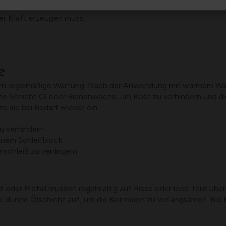
 Teile in gutem Zustand zu halten. Ein scharfes Messer oder e
ger Kraft erzeugen muss.
e
rn regelmäßige Wartung. Nach der Anwendung mit warmem Wass
ne Schicht Öl oder Bienenwachs, um Rost zu verhindern und di
 sie bei Bedarf wieder ein.
zu verhindern
einem Schleifblock
rschleiß zu verringern
 oder Metall müssen regelmäßig auf Risse oder lose Teile über
ne dünne Ölschicht auf, um die Korrosion zu verlangsamen. Bei 