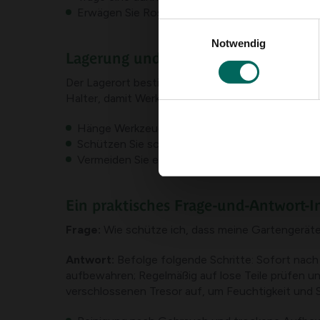
Erwägen Sie Rostschutzbehandlungen oder Ant
Einwilligungsauswahl
Notwendig
Lagerung und Schutz
Der Lagerort bestimmt maßgeblich die Lebensdau
Halter, damit Werkzeuge nicht auf dem Boden lieg
Hänge Werkzeuge an Haken oder Haltern an ei
Schützen Sie scharfe Kanten mit Kappen oder
Vermeiden Sie extreme Hitze oder nasse Küch
Ein praktisches Frage-und-Antwort-
Frage:
Wie schütze ich, dass meine Gartengeräte
Antwort:
Befolge folgende Schritte: Sofort nach
aufbewahren; Regelmäßig auf lose Teile prüfen 
verschlossenen Tresor auf, um Feuchtigkeit und 