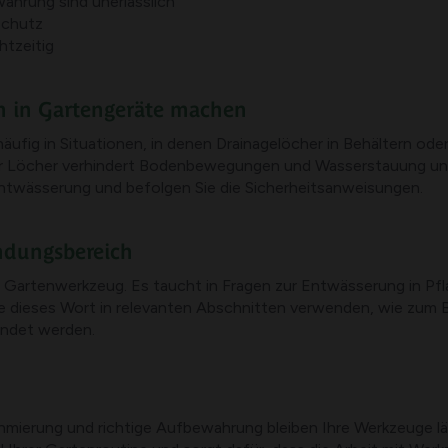
hrung sind unerlässlich
 Schutz
htzeitig
 in Gartengeräte machen
ufig in Situationen, in denen Drainagelöcher in Behältern od
er Löcher verhindert Bodenbewegungen und Wasserstauung und h
ntwässerung und befolgen Sie die Sicherheitsanweisungen.
ndungsbereich
m Gartenwerkzeug. Es taucht in Fragen zur Entwässerung in Pfl
 dieses Wort in relevanten Abschnitten verwenden, wie zum Be
endet werden.
mierung und richtige Aufbewahrung bleiben Ihre Werkzeuge län