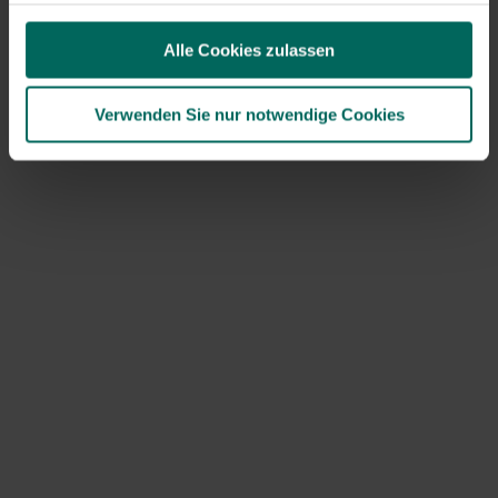
matschig.
Alle Cookies zulassen
Alternativen und Kombinationen für
Verwenden Sie nur notwendige Cookies
einen gesunden Rasen
Neben dem Plündern oder Spaten gibt es weniger
invasive Methoden, die oft ebenso wirksam sind, um
Grasarten wiederherzustellen oder zu verbessern.
Scarifying
entfernt überschüssige Strohschicht und
ermöglicht dem Gras wieder Atmen.
Die Kernbelüftung
verringert die Bodenverdichtung, ohne den Boden zu
stören, und regt das Wurzelwachstum an. Das
Decken
mit Sand oder Kompost hilft beim Ausgleich und der
Bodenfruchtbarkeit. Bei größeren Problemen kann eine
Kombination aus
Pflügen oder Ausheben eines
Gartens
und anschließendem Auslegen von
Samen
oder Rasen
das gewünschte Ergebnis erzielen.
Praktische Anwendungen pro