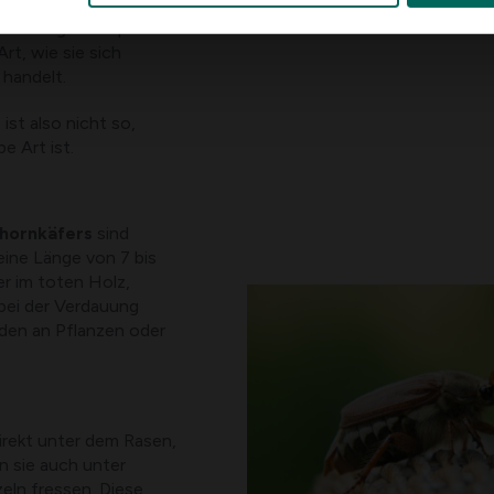
weißliche Farbe, einen
maförmigen Körper
rt, wie sie sich
handelt.
ist also nicht so,
e Art ist.
hornkäfers
sind
ine Länge von 7 bis
r im toten Holz,
 bei der Verdauung
den an Pflanzen oder
irekt unter dem Rasen,
n sie auch unter
eln fressen. Diese