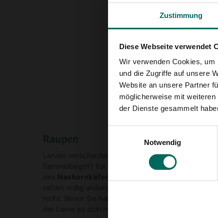
Zustimmung
Diese Webseite verwendet 
Wir verwenden Cookies, um I
und die Zugriffe auf unsere 
Website an unsere Partner fü
möglicherweise mit weiteren
der Dienste gesammelt habe
Einwilligungsauswahl
Raupen
Notwendig
Larven verschiedener Käfer werden als Larven bez
Sammelbegriff für verschiedene Arten, wie die La
des
Nashornkäfers
,
des Junikäfers
und des
Ros
sehen völlig anders aus als Lederjacken, manche s
nicht. Bevor Sie handeln, müssen Sie daher genau
der Larve es sich handelt. Aber leider sind sie auf 