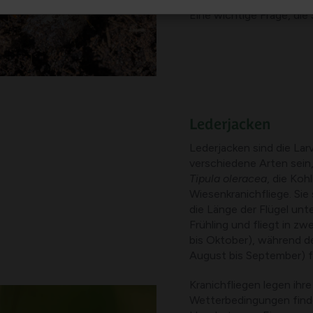
Eine wichtige Frage, die 
Lederjacken
Lederjacken sind die Lar
verschiedene Arten sein,
Tipula oleracea
, die Koh
Wiesenkranichfliege. Sie
die Länge der Flügel unt
Frühling und fliegt in z
bis Oktober), während de
August bis September) fl
Kranichfliegen legen ihre
Wetterbedingungen finde