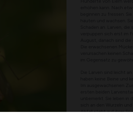
Hunderte von Eiern werd
erhöhen kann. Nach etw
beginnen zu fressen. Sie 
häuten und wachsen. Sie
Schaden an. Larven, die
verpuppen sich erst im F
August, danach sind die
Die erwachsenen Mücken 
verursachen keinen Schade
im Gegensatz zu gewöhn
Die Larven sind leicht an
haben keine Beine und ke
Im ausgewachsenen Zusta
ersten beiden Larvenstadi
unbemerkt. Sie leben in
sich an den Wurzeln und 
Abfall steht auf ihrer S
oberirdische Pflanzenteil
Schäden führen. Sie kö
größerem Maßstab in der