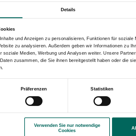
hauptsächlich auf Kohlpf
Details
Radieschen und Saubohn
Pflanze stirbt in vielen Fä
Cookies
Lederjacken können mit 
Intervention ist die Bot
nhalte und Anzeigen zu personalisieren, Funktionen für soziale
können richtig kontrolli
Website zu analysieren. Außerdem geben wir Informationen zu I
sind schwerer loszuwer
r soziale Medien, Werbung und Analysen weiter. Unsere Partner
Dosis.
 Daten zusammen, die Sie ihnen bereitgestellt haben oder die s
n.
Präferenzen
Statistiken
eichnet. Ein
rven des
Maikäfers
,
enkäfers
. Grubs
ind schädlich, andere
 wissen, um welche Art
Verwenden Sie nur notwendige
A
den ersten Blick kaum
Cookies