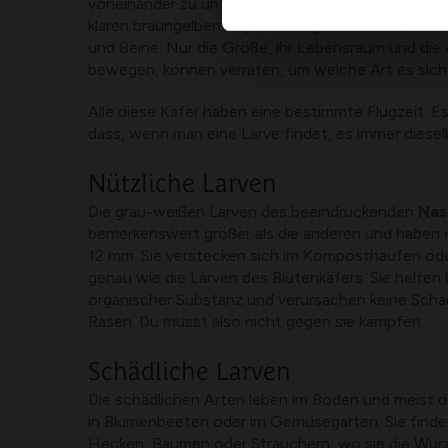
voneinander zu unterscheiden. Sie alle haben eine 
klaren braungelben Kopf, einen gekrümmten, kom
und Beine. Nur die Größe, ihr Lebensraum und die A
bewegen, können verraten, um welche Art es sich 
Alle diese Käfer haben eine bestimmte Flugzeit. Es 
dass, wenn man eine Larve findet, es immer dieselb
Nützliche Larven
Die grau-weißen Larven des beeindruckenden
Nas
bemerkenswert größer als die anderen und haben e
12 mm. Sie verstecken sich im Komposthaufen ode
genau wie die Larven des Blütenkäfers. Sie helfen
organischer Substanz und verursachen keine Schä
Rasen. Du musst also nicht gegen sie kämpfen.
Schädliche Larven
Die schädlichen Arten leben im Boden und meist d
in Blumenbeeten oder im Gemüsegarten. Sie finde
Hecken, Bäumen oder Sträuchern, wo sie die Wurz