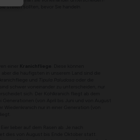
Sie stellen sollten, bevor Sie handeln.
ven einer
Kranichfliege
. Diese können
 aber die häufigsten in unserem Land sind die
lkranichfliege und
Tipula Paludosa
oder die
 sind schwer voneinander zu unterscheiden, nur
erscheidet sich. Der Kohlkranich fliegt ab dem
wei Generationen (von April bis Juni und von August
r Wiedenkranich nur in einer Generation (von
iegt.
 Eier lieber auf dem Rasen ab. Je nach
t dies von August bis Ende Oktober statt.