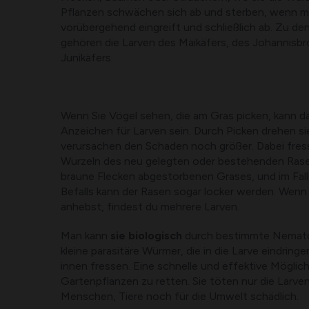
Pflanzen schwächen sich ab und sterben, wenn m
vorübergehend eingreift und schließlich ab. Zu de
gehören die Larven des Maikäfers, des Johannisbr
Junikäfers.
Wenn Sie Vögel sehen, die am Gras picken, kann da
Anzeichen für Larven sein. Durch Picken drehen s
verursachen den Schaden noch größer. Dabei fress
Wurzeln des neu gelegten oder bestehenden Rasen
braune Flecken abgestorbenen Grases, und im Fall
Befalls kann der Rasen sogar locker werden. Wen
anhebst, findest du mehrere Larven.
Man kann
sie biologisch
durch bestimmte Nematod
kleine parasitäre Würmer, die in die Larve eindring
innen fressen. Eine schnelle und effektive Möglichk
Gartenpflanzen zu retten. Sie töten nur die Larve
Menschen, Tiere noch für die Umwelt schädlich.