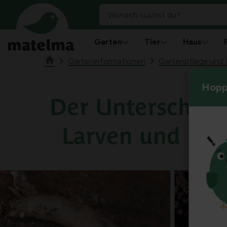
Garten
Tier
Haus
Garteninformationen
Gartenpflege und 
Hoppl
Der Unterschied
Larven und Led