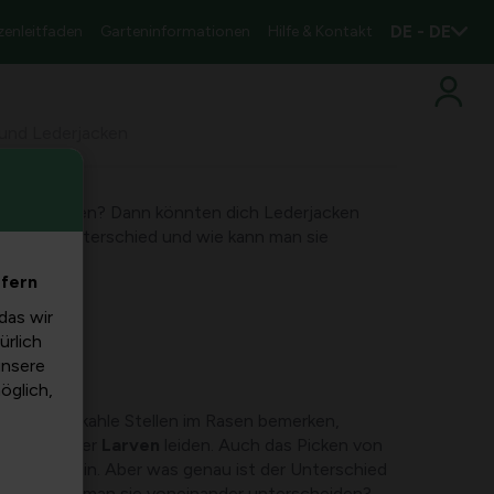
DE - DE
zenleitfaden
Garteninformationen
Hilfe & Kontakt
 und Lederjacken
llen im Rasen? Dann könnten dich Lederjacken
 ist der Unterschied und wie kann man sie
efern
das wir
ürlich
unsere
möglich,
der sogar kahle Stellen im Rasen bemerken,
rjacken
oder
Larven
leiden. Auch das Picken von
Hinweis sein. Aber was genau ist der Unterschied
 wie kann man sie voneinander unterscheiden?