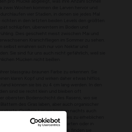
en pro Mücke abgelegt, was ihre Anzahl schnell
a zwei Wochen kommen die Larven hervor und
durchlaufen vier Stadien, in denen sie jedes Mal
 richten in den letzten beiden Levels den größten
 spät schlüpfen, überwintern im Boden und
rühling. Dies geschieht meist zwischen Mai und
 erwachsenen Kranichfliegen im Sommer zu sehen.
selbst ernähren sich nur von Nektar und
n. Sie sind für uns auch nicht gefährlich, weil sie
lichen Mücken nicht beißen.
 ihrer blassgrau-braunen Farbe zu erkennen. Sie
inen klaren Kopf und wirken daher etwas hilflos.
nd können sie bis zu 4 cm lang werden. In den
en sind sie recht klein und bleiben oft
 der obersten Bodenschicht des Rasens, wo sie
Blättern des Gras laben, aber auch organischer
peisekarte. Größere Larven können nachts auch
e fressen. In großer Zahl kann dies zu erheblichen
nnen auch Probleme im Gemüsegarten oder in
 Landwirtschaft verursachen. Sie finden sie