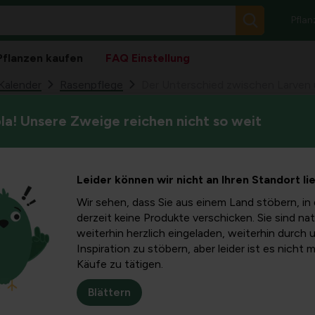
Pflan
Pflanzen kaufen
FAQ Einstellung
Kalender
Rasenpflege
Der Unterschied zwischen Larven
a! Unsere Zweige reichen nicht so weit
Große braune oder kahle Ste
 zwischen
oder Larven stören. Aber was
voneinander unterscheiden?
erjacken
Leider können wir nicht an Ihren Standort li
Wir sehen, dass Sie aus einem Land stöbern, in 
derzeit keine Produkte verschicken. Sie sind nat
weiterhin herzlich eingeladen, weiterhin durch 
Inspiration zu stöbern, aber leider ist es nicht 
Käufe zu tätigen.
Wenn Sie große braune o
könnten Sie unter
Lede
Blättern
Vögeln im Gras kann ein 
zwischen den beiden und