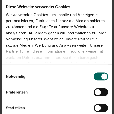
morgens Gießen und Mulchen gegen Verdunstung.
Diese Webseite verwendet Cookies
Verwenden Sie hochwertige Blumenerde und ersetzen
Wir verwenden Cookies, um Inhalte und Anzeigen zu
Sie abgenutzte Töpfe. Entfernen Sie betroffene Blätter
personalisieren, Funktionen für soziale Medien anbieten
und sorgen Sie für ausreichende Luftzirkulation
zu können und die Zugriffe auf unsere Website zu
zwischen den Pflanzen, um das Schimmelwachstum zu
analysieren. Außerdem geben wir Informationen zu Ihrer
verhindern.
Verwendung unserer Website an unsere Partner für
soziale Medien, Werbung und Analysen weiter. Unsere
Aufmerksamkeitspunkte pro Art und
Partner führen diese Informationen möglicherweise mit
Übergang von August zu September
weiteren Daten zusammen, die Sie ihnen bereitgestellt
haben oder die sie im Rahmen Ihrer Nutzung der Dienste
Für Balkonpflanzen, die oft im August und September
gesammelt haben.
blühen:
Einwilligungsauswahl
Notwendig
Geranien und Bacopa: Hitze gut vertragen, den Boden
leicht feucht halten und eine milde Ernährung geben.
Präferenzen
Petunien und Surfinien: Liebe volle Sonne, Wasser
beim Trocknen, schneide regelmäßig verblasste
Blumen zurück.
Statistiken
Begonien und Fuchsien: mögen schattige oder