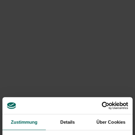
Hitze- und Dürrestress, der zu welkenden Blättern und
weniger Blütenknospen führt.
Überwässerung und Überfüllung können Wurzelfäule in
nicht haltbaren Töpfen verursachen.
Pilze wie Mehltau, Rost und Botyrtis verursachen
flauschige Flecken oder Verfärbungen.
Schädlinge wie Blattläuse, Weiße Fliegen und Thripse
entziehen Saft aus der Pflanze und behindern das
Wachstum.
Krankheiten und ihre Merkmale
Mehltau: weißes Pulver auf den Blättern, oft bei
trockener Hitze und eingeschränkter Belüftung.
Rost: orangebraune Flecken auf der Unterseite der
Blätter und entlang der Adern.
Botrytis: feuchte, faulende Flecken bei nassem
Wetter und auf nassen Oberflächen.
Zustimmung
Details
Über Cookies
Prävention und Pflege
Vermeiden Sie Probleme durch gute Entwässerung,