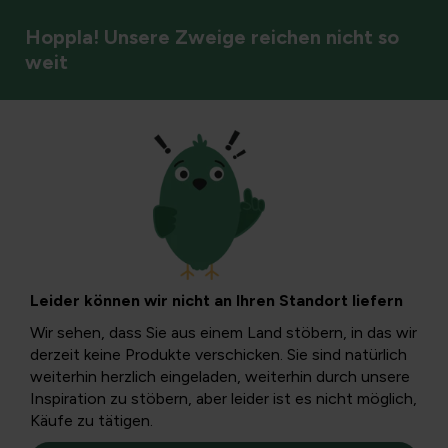
Hoppla! Unsere Zweige reichen nicht so
weit
Gartenkalender
Balkonpflanzen im
August: Pflege,
Leider können wir nicht an Ihren Standort liefern
Krankheiten und
Wir sehen, dass Sie aus einem Land stöbern, in das wir
derzeit keine Produkte verschicken. Sie sind natürlich
Tipps
weiterhin herzlich eingeladen, weiterhin durch unsere
Inspiration zu stöbern, aber leider ist es nicht möglich,
Käufe zu tätigen.
Im August spielen auf dem Balkon Pflege, Dürre und Hitze