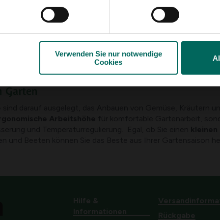
6 - 6 Ergebnis(e) geze
Verwenden Sie nur notwendige
Zurück nach oben
A
Cookies
n Garten
e
sind darauf ausgelegt, das Anbauen von Gemüse, Kräutern un
rgonomische Arbeitshöhe
für komfortable Gartenarbeit, so
erung und Temperaturregulierung. Egal, ob Sie einen
kleinen
n und Beeten können Sie das Beste aus Ihrer Gartensaison he
Hilfe &
Versandinforma
Informationen
Rückgabe