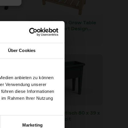
tem
Esschert Design Grow Table
6 x 80
erhöht - Esschert Design
Grow Table erhöht – natürlich
65,
09
sch
Über Cookies
 Medien anbieten zu können
hrer Verwendung unserer
 führen diese Informationen
ie im Rahmen Ihrer Nutzung
et -
Venezia-Anbautisch 80 x 39 x
69 cm – Anthrazit
Marketing
39,
99