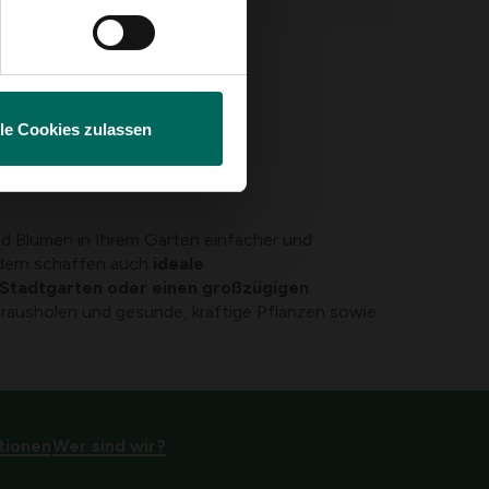
igt
lle Cookies zulassen
d Blumen in Ihrem Garten einfacher und
ndern schaffen auch
ideale
 Stadtgarten oder einen großzügigen
rausholen und gesunde, kräftige Pflanzen sowie
tionen
Wer sind wir?