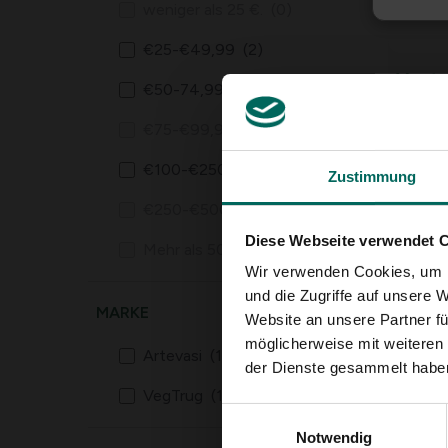
weniger als 25 €.
(0)
€25-€49,99
(2)
Vegtr
€50-74,99
(2)
Wandm
80 cm
249,
-
€75-€99,99
(0)
€100-€250
(2)
Zustimmung
€250-€500
(0)
Diese Webseite verwendet 
Mehr als 500 €
(0)
Wir verwenden Cookies, um I
und die Zugriffe auf unsere 
MARKE
Website an unsere Partner fü
möglicherweise mit weiteren
Artevasi
(1)
der Dienste gesammelt habe
Essch
VegTrug
(1)
erhöht
Einwilligungsauswahl
Grow 
Notwendig
65,
09