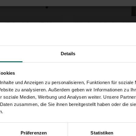
ug Raised Grow Table
Wandmodell mit erhöh
odell grau – 180 x 46 x
Pflanzentisch – 100 x 4
cm - Wandmodell mit
179,
-
erhöhtem Wachstumsti
100 x 46 x 80 cm – grau
Details
Cookies
nhalte und Anzeigen zu personalisieren, Funktionen für soziale
Website zu analysieren. Außerdem geben wir Informationen zu I
r soziale Medien, Werbung und Analysen weiter. Unsere Partner
 Daten zusammen, die Sie ihnen bereitgestellt haben oder die s
n.
ert Design Grow Table
Esschert Design Hochbe
 - Esschert Design
Natürlich
Table erhöht – braun
Präferenzen
Statistiken
43,
89