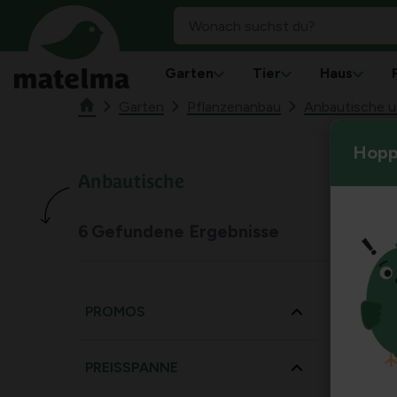
Garten
Tier
Haus
Garten
Pflanzenanbau
Anbautische 
Hoppl
Anbautische
6
Gefundene Ergebnisse
PROMOS
PREISSPANNE