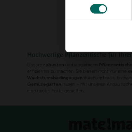
Hochwertige Pflanzentische für Ihre
Unsere
robusten
und langlebigen
Pflanzentisch
effizienter zu machen. Sie bieten nicht nur eine
e
Wachstumsbedingungen
durch optimale Entwäss
Gemüsegarten
haben – mit unseren Anbautische
eine reiche Ernte genießen.