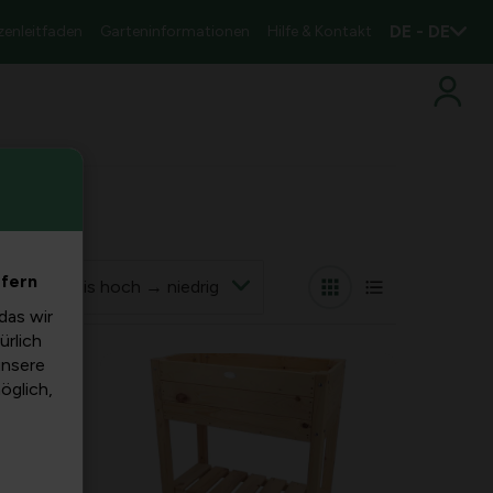
DE - DE
zenleitfaden
Garteninformationen
Hilfe & Kontakt
efern
nach
das wir
ürlich
unsere
möglich,