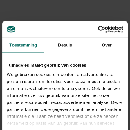
Voederton met
Blackfox Tuinklomp
voederspiraal voor
Sherlow kaki - Maat
pluimvee
46
79,
22,
99
90
Toestemming
Details
Over
Tuinadvies maakt gebruik van cookies
We gebruiken cookies om content en advertenties te
personaliseren, om functies voor social media te bieden
en om ons websiteverkeer te analyseren. Ook delen we
Wildlife World
Flamingo hondenbed
informatie over uw gebruik van onze site met onze
uilenkast bosuil in
Dreambay - Medium
partners voor social media, adverteren en analyse. Deze
cederhout
229,
-
89,
99
partners kunnen deze gegevens combineren met andere
informatie die u aan ze heeft verstrekt of die ze hebben
verzameld op basis van uw gebruik van hun services.